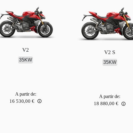
V2
V2 S
35KW
35KW
A partir de
:
A partir de
:
16 530,00 €
18 880,00 €