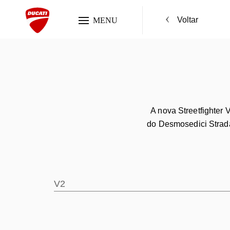
Voltar
MENU
A nova Streetfighter 
do Desmosedici Strada
V2