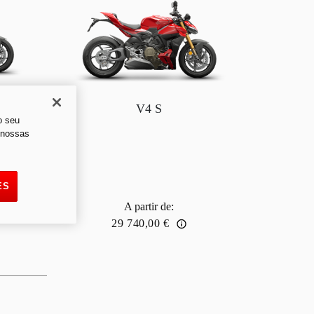
V4 S
o seu
s nossas
ES
A partir de
:
29 740,00 €