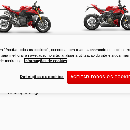
V4
V2 S
em "Aceitar todos os cookies", concorda com o armazenamento de cookies n
o para melhorar a navegação no site, analisar a utilização do site e ajudar na
 de marketing.
Informações de cookies
Definições de cookies
ACEITAR TODOS OS COOKI
A partir de
:
A partir de
:
26 025,00 €
18 880,00 €