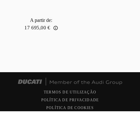
A partir de
:
17 695,00 €
TERMOS DE UTILIZAÇÃO
POLÍTICA DE PRIVACIDADE
POLÍTICA DE COOKIES
Copyright © 2026 Ducati Motor Holding S.p.A - Sociedade
Unipessoal - Sociedade sujeita à Gestão e Coordenação da
AUDI AG. Todos os direitos reservados. Número de IVA
0511387096