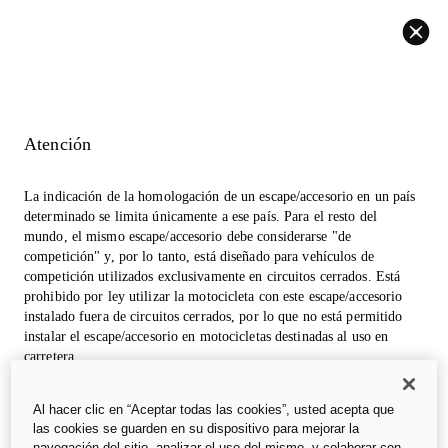
Volver
Atención
La indicación de la homologación de un escape/accesorio en un país
determinado se limita únicamente a ese país. Para el resto del
mundo, el mismo escape/accesorio debe considerarse "de
competición" y, por lo tanto, está diseñado para vehículos de
competición utilizados exclusivamente en circuitos cerrados. Está
prohibido por ley utilizar la motocicleta con este escape/accesorio
instalado fuera de circuitos cerrados, por lo que no está permitido
instalar el escape/accesorio en motocicletas destinadas al uso en
carretera.
Las fotos de la sección accesorios pueden referirse a prototipos que
Al hacer clic en “Aceptar todas las cookies”, usted acepta que
podrían sufrir modificaciones, incluso significativas, durante la
las cookies se guarden en su dispositivo para mejorar la
industrialización y tienen una finalidad meramente informativa y de
navegación del sitio, analizar el uso del mismo, y colaborar con