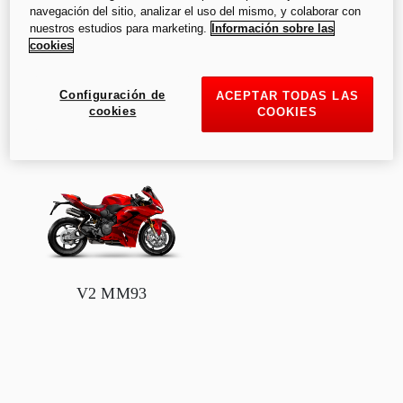
navegación del sitio, analizar el uso del mismo, y colaborar con
nuestros estudios para marketing.
Información sobre las
cookies
A partir de
:
A partir de
:
MXN 453,900
MXN 523,900
Configuración de
ACEPTAR TODAS LAS
cookies
COOKIES
V2 MM93