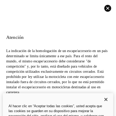
Volver
Atención
La indicación de la homologación de un escape/accesorio en un país
determinado se limita únicamente a ese país. Para el resto del
mundo, el mismo escape/accesorio debe considerarse "de
competición" y, por lo tanto, está diseñado para vehículos de
competición utilizados exclusivamente en circuitos cerrados. Está
prohibido por ley utilizar la motocicleta con este escape/accesorio
instalado fuera de circuitos cerrados, por lo que no está permitido
instalar el escape/accesorio en motocicletas destinadas al uso en
carretera.
Las fotos de la sección accesorios pueden referirse a prototipos que
Al hacer clic en “Aceptar todas las cookies”, usted acepta que
podrían sufrir modificaciones, incluso significativas, durante la
las cookies se guarden en su dispositivo para mejorar la
industrialización y tienen una finalidad meramente informativa y de
navegación del sitio, analizar el uso del mismo, y colaborar con