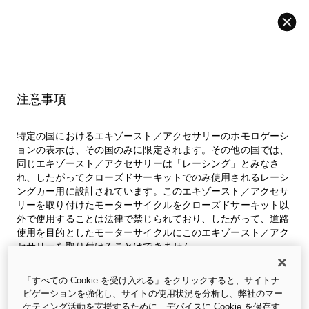
バック
注意事項
特定の国におけるエキゾースト／アクセサリーのホモロゲーシ
ョンの表示は、その国のみに限定されます。その他の国では、
同じエキゾースト／アクセサリーは「レーシング」とみなさ
れ、したがってクローズドサーキットでのみ使用されるレーシ
ングカー用に設計されています。このエキゾースト／アクセサ
リーを取り付けたモーターサイクルをクローズドサーキット以
外で使用することは法律で禁じられており、したがって、道路
使用を目的としたモーターサイクルにこのエキゾースト／アク
セサリーを取り付けることはできません。
アクセサリーセクションに掲載されている写真は、工業化の過
「すべての Cookie を受け入れる」をクリックすると、サイトナ
程で重要な変更が加えられる可能性のあるプロトタイプを指す
ビゲーションを強化し、サイトの使用状況を分析し、弊社のマー
場合があり、情報提供と参考目的のみのため、Ducati Motor
ケティング活動を支援するために、デバイスに Cookie を保存す