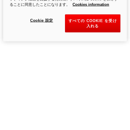
ることに同意したことになります。
Cookies information
Holding S.p.A. - Audi AGの管理・調整に従う単一メンバー企業-
を拘束するものではありません。
Cookie 設定
すべての COOKIE を受け
入れる