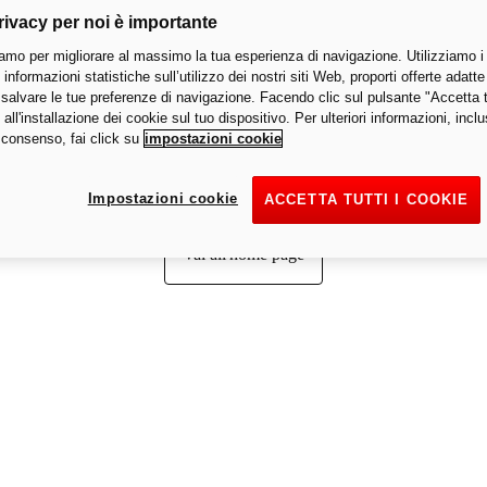
rivacy per noi è importante
amo per migliorare al massimo la tua esperienza di navigazione. Utilizziamo i
 informazioni statistiche sull’utilizzo dei nostri siti Web, proporti offerte adatte 
Pagina non trovata
 salvare le tue preferenze di navigazione. Facendo clic sul pulsante "Accetta tu
all'installazione dei cookie sul tuo dispositivo. Per ulteriori informazioni, inc
 consenso, fai click su
impostazioni cookie
Non riusciamo a trovare la pagina che stai cercando.
Impostazioni cookie
ACCETTA TUTTI I COOKIE
Vai all'home page