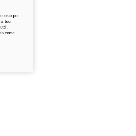
 cookie per
ai tuoi
tti",
luso come