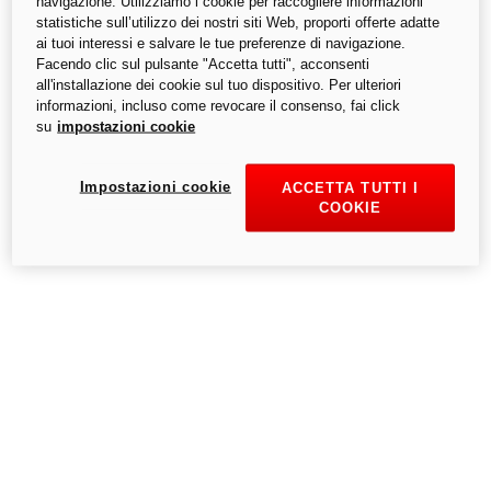
navigazione. Utilizziamo i cookie per raccogliere informazioni
informativo e di riferimento, pertanto non sono in alcun modo
statistiche sull’utilizzo dei nostri siti Web, proporti offerte adatte
vincolanti per Ducati Motor Holding S.p.A.,- Società a Socio
ai tuoi interessi e salvare le tue preferenze di navigazione.
Unico, soggetta all'attività di Direzione e Coordinamento di Audi
Facendo clic sul pulsante "Accetta tutti", acconsenti
AG.
all'installazione dei cookie sul tuo dispositivo. Per ulteriori
informazioni, incluso come revocare il consenso, fai click
su
impostazioni cookie
Impostazioni cookie
ACCETTA TUTTI I
COOKIE