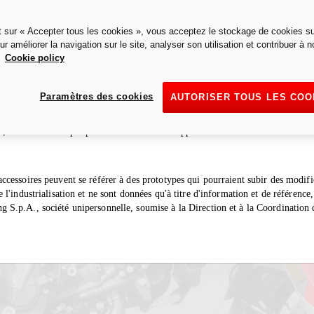
t sur « Accepter tous les cookies », vous acceptez le stockage de cookies su
ur améliorer la navigation sur le site, analyser son utilisation et contribuer à n
.
Cookie policy
ation d'un échappement/accessoire dans un pays donné est limitée à ce seul pa
Paramètres des cookies
AUTORISER TOUS LES COO
nt/accessoire doit être considéré comme "racing" et donc conçu pour des véh
uits fermés. Il est interdit par la loi d'utiliser le motocycle avec cet échappem
s, et il n'est donc pas permis d'installer l'échappement/accessoire sur des moto
accessoires peuvent se référer à des prototypes qui pourraient subir des modi
e l'industrialisation et ne sont données qu'à titre d'information et de référence
g S.p.A., société unipersonnelle, soumise à la Direction et à la Coordination