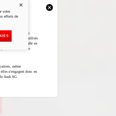
r votre
os efforts de
ys. Pour le reste du
KIES
icules de course utilisés
ent/accessoire installé en
cycles destinés à une
fications, même
, elles n'engagent donc en
 de Audi AG.