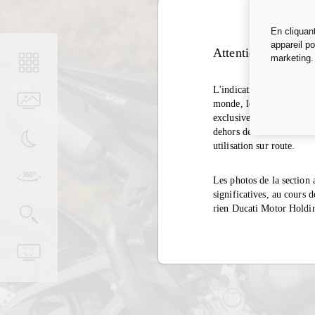
En cliquan
appareil po
Attention
marketing
L'indication de l'homolog
monde, le même échappeme
exclusivement sur des circ
dehors des circuits fermé
utilisation sur route.
Les photos de la section 
significatives, au cours d
rien Ducati Motor Holdin