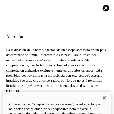
Volver
Atención
La indicación de la homologación de un escape/accesorio en un país
determinado se limita únicamente a ese país. Para el resto del
mundo, el mismo escape/accesorio debe considerarse "de
competición" y, por lo tanto, está diseñado para vehículos de
competición utilizados exclusivamente en circuitos cerrados. Está
prohibido por ley utilizar la motocicleta con este escape/accesorio
instalado fuera de circuitos cerrados, por lo que no está permitido
instalar el escape/accesorio en motocicletas destinadas al uso en
carretera.
Las fotos de la sección accesorios pueden referirse a prototipos que
Al hacer clic en “Aceptar todas las cookies”, usted acepta que
podrían sufrir modificaciones, incluso significativas, durante la
las cookies se guarden en su dispositivo para mejorar la
industrialización y tienen una finalidad meramente informativa y de
navegación del sitio, analizar el uso del mismo, y colaborar con