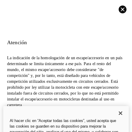
Volver
Atención
La indicación de la homologación de un escape/accesorio en un país
determinado se limita únicamente a ese país. Para el resto del
mundo, el mismo escape/accesorio debe considerarse "de
competición" y, por lo tanto, está diseñado para vehículos de
competición utilizados exclusivamente en circuitos cerrados. Está
prohibido por ley utilizar la motocicleta con este escape/accesorio
instalado fuera de circuitos cerrados, por lo que no está permitido
instalar el escape/accesorio en motocicletas destinadas al uso en
carretera.
Las fotos de la sección accesorios pueden referirse a prototipos que
Al hacer clic en “Aceptar todas las cookies”, usted acepta que
podrían sufrir modificaciones, incluso significativas, durante la
las cookies se guarden en su dispositivo para mejorar la
industrialización y tienen una finalidad meramente informativa y de
navegación del sitio, analizar el uso del mismo, y colaborar con