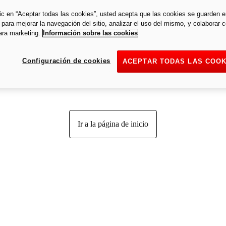
lic en “Aceptar todas las cookies”, usted acepta que las cookies se guarden 
 para mejorar la navegación del sitio, analizar el uso del mismo, y colaborar 
ara marketing.
Información sobre las cookies
Página no encontrada
Configuración de cookies
ACEPTAR TODAS LAS COOK
No encontramos la página que busca.
Ir a la página de inicio