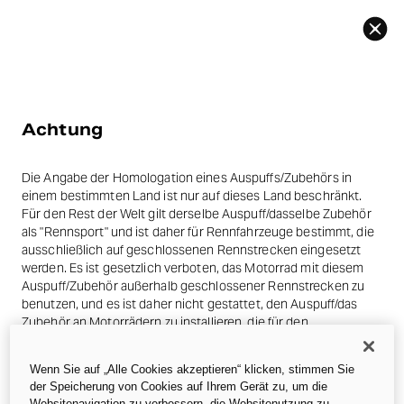
Zurück
Achtung
Die Angabe der Homologation eines Auspuffs/Zubehörs in
einem bestimmten Land ist nur auf dieses Land beschränkt.
Für den Rest der Welt gilt derselbe Auspuff/dasselbe Zubehör
als "Rennsport" und ist daher für Rennfahrzeuge bestimmt, die
ausschließlich auf geschlossenen Rennstrecken eingesetzt
werden. Es ist gesetzlich verboten, das Motorrad mit diesem
Auspuff/Zubehör außerhalb geschlossener Rennstrecken zu
benutzen, und es ist daher nicht gestattet, den Auspuff/das
Zubehör an Motorrädern zu installieren, die für den
Straßenverkehr bestimmt sind.
Wenn Sie auf „Alle Cookies akzeptieren“ klicken, stimmen Sie
Die Fotos im Abschnitt Zubehör können sich auf Prototypen
der Speicherung von Cookies auf Ihrem Gerät zu, um die
beziehen, die im Laufe der Industrialisierung auch erhebliche
Websitenavigation zu verbessern, die Websitenutzung zu