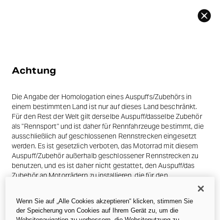
Zurück
Achtung
Die Angabe der Homologation eines Auspuffs/Zubehörs in
einem bestimmten Land ist nur auf dieses Land beschränkt.
Für den Rest der Welt gilt derselbe Auspuff/dasselbe Zubehör
als "Rennsport" und ist daher für Rennfahrzeuge bestimmt, die
ausschließlich auf geschlossenen Rennstrecken eingesetzt
werden. Es ist gesetzlich verboten, das Motorrad mit diesem
Auspuff/Zubehör außerhalb geschlossener Rennstrecken zu
benutzen, und es ist daher nicht gestattet, den Auspuff/das
Zubehör an Motorrädern zu installieren, die für den
Straßenverkehr bestimmt sind.
Wenn Sie auf „Alle Cookies akzeptieren“ klicken, stimmen Sie
Die Fotos im Abschnitt Zubehör können sich auf Prototypen
der Speicherung von Cookies auf Ihrem Gerät zu, um die
beziehen, die im Laufe der Industrialisierung auch erhebliche
Websitenavigation zu verbessern, die Websitenutzung zu