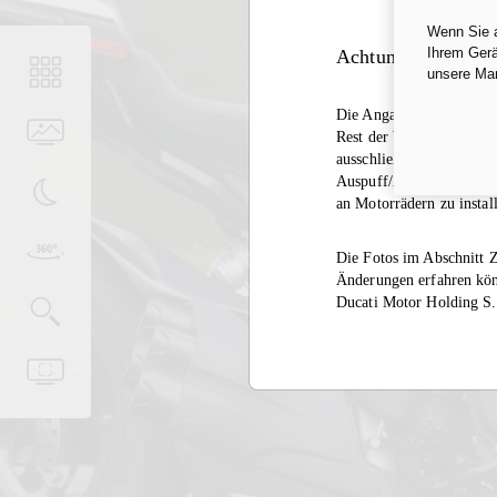
Wenn Sie a
Ihrem Gerä
Achtung
unsere Ma
Die Angabe der Homologa
Rest der Welt gilt derse
ausschließlich auf gesch
Auspuff/Zubehör außerhal
an Motorrädern zu instal
Die Fotos im Abschnitt Z
Änderungen erfahren kön
Ducati Motor Holding S.p