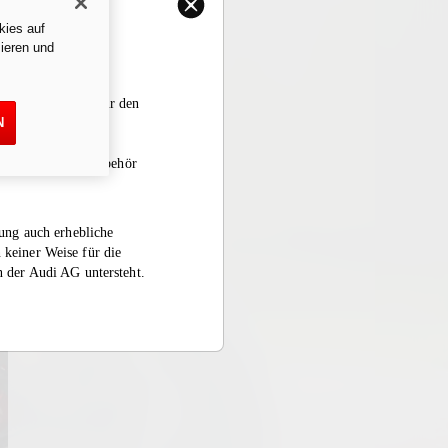
kies auf
ieren und
and beschränkt. Für den
N
 bestimmt, die
rrad mit diesem
 den Auspuff/das Zubehör
rung auch erhebliche
 keiner Weise für die
n der Audi AG untersteht.