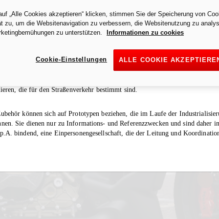
uf „Alle Cookies akzeptieren“ klicken, stimmen Sie der Speicherung von Coo
t zu, um die Websitenavigation zu verbessern, die Websitenutzung zu analys
rketingbemühungen zu unterstützen.
Informationen zu cookies
tion eines Auspuffs/Zubehörs in einem bestimmten Land ist nur auf dieses L
Cookie-Einstellungen
ALLE COOKIE AKZEPTIERE
lbe Auspuff/dasselbe Zubehör als "Rennsport" und ist daher für Rennfahrzeuge
lossenen Rennstrecken eingesetzt werden. Es ist gesetzlich verboten, das Moto
b geschlossener Rennstrecken zu benutzen, und es ist daher nicht gestattet,
lieren, die für den Straßenverkehr bestimmt sind.
ubehör können sich auf Prototypen beziehen, die im Laufe der Industrialisie
nen. Sie dienen nur zu Informations- und Referenzzwecken und sind daher in
.A. bindend, eine Einpersonengesellschaft, die der Leitung und Koordinatio