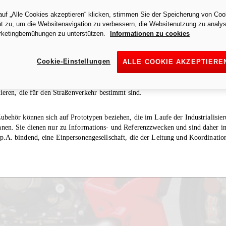
uf „Alle Cookies akzeptieren“ klicken, stimmen Sie der Speicherung von Coo
t zu, um die Websitenavigation zu verbessern, die Websitenutzung zu analys
rketingbemühungen zu unterstützen.
Informationen zu cookies
tion eines Auspuffs/Zubehörs in einem bestimmten Land ist nur auf dieses L
Cookie-Einstellungen
ALLE COOKIE AKZEPTIERE
lbe Auspuff/dasselbe Zubehör als "Rennsport" und ist daher für Rennfahrzeuge
lossenen Rennstrecken eingesetzt werden. Es ist gesetzlich verboten, das Moto
b geschlossener Rennstrecken zu benutzen, und es ist daher nicht gestattet,
lieren, die für den Straßenverkehr bestimmt sind.
ubehör können sich auf Prototypen beziehen, die im Laufe der Industrialisie
nen. Sie dienen nur zu Informations- und Referenzzwecken und sind daher in
.A. bindend, eine Einpersonengesellschaft, die der Leitung und Koordinatio