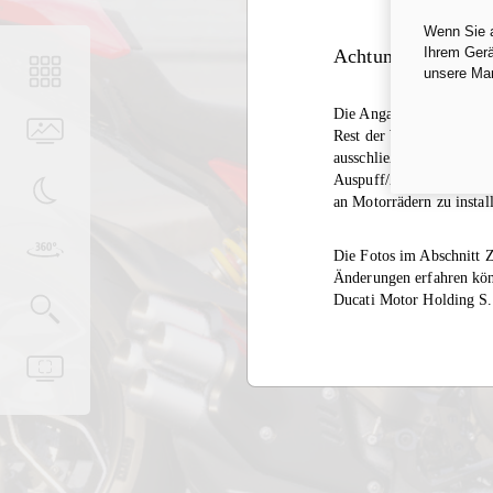
Wenn Sie a
Ihrem Gerä
Achtung
unsere Ma
Die Angabe der Homologa
Rest der Welt gilt derse
ausschließlich auf gesch
Auspuff/Zubehör außerhal
an Motorrädern zu instal
Die Fotos im Abschnitt Z
Änderungen erfahren kön
Ducati Motor Holding S.p