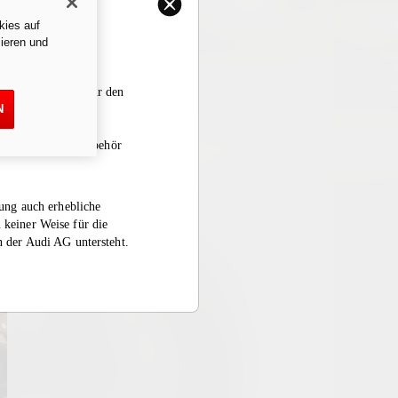
kies auf
ieren und
and beschränkt. Für den
N
 bestimmt, die
rrad mit diesem
 den Auspuff/das Zubehör
rung auch erhebliche
 keiner Weise für die
n der Audi AG untersteht.