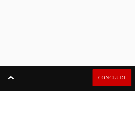
CONCLUDI
TERMS OF USE
INFORMATIVA SULLA PRIVACY
COOKIE POLICY