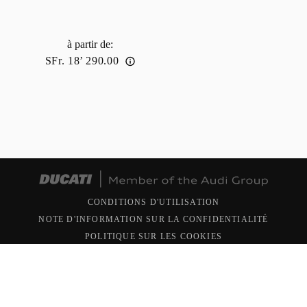
à partir de
:
SFr. 18’ 290.00
CONDITIONS D'UTILISATION
NOTE D'INFORMATION SUR LA CONFIDENTIALITÉ
POLITIQUE SUR LES COOKIES
Copyright © 2026 Ducati Motor Holding S.p.A - Société
Unipersonnelle - Société soumise à l'activité de direction et
coordination de AUDI AG. Tous droits réservés. N. TVA
05113870967