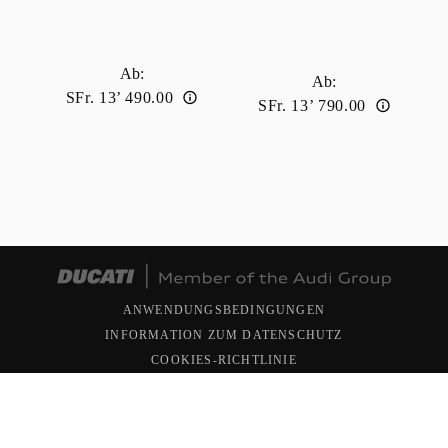
Ab
:
Ab
:
SFr. 13’ 490.00
SFr. 13’ 790.00
ANWENDUNGSBEDINGUNGEN
INFORMATION ZUM DATENSCHUTZ
COOKIES-RICHTLINIE
Copyright ©; 2026 Ducati Motor Holding S.p.A., -
Alleinaktionärsunternehmen - Dem Management und der
Koordination der AUDI AG unterliegende Gesellschaft. Alle
Rechte vorbehalten. USt.-IdNr. 05113870967