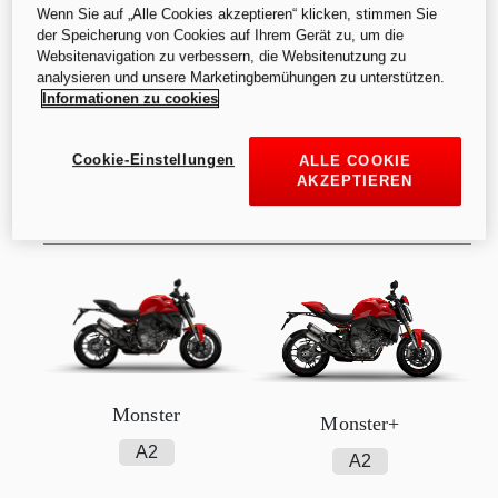
Wenn Sie auf „Alle Cookies akzeptieren“ klicken, stimmen Sie
der Speicherung von Cookies auf Ihrem Gerät zu, um die
Websitenavigation zu verbessern, die Websitenutzung zu
analysieren und unsere Marketingbemühungen zu unterstützen.
Informationen zu cookies
Ab
:
Ab
:
SFr. 13’ 490.00
Cookie-Einstellungen
ALLE COOKIE
SFr. 13’ 790.00
AKZEPTIEREN
A2
Monster
Monster+
A2
A2