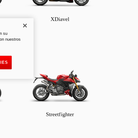
XDiavel
en su
con nuestros
IES
Streetfighter